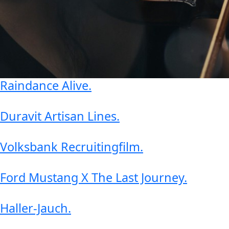
Raindance Alive
.
Duravit Artisan Lines
.
Volksbank Recruitingfilm
.
Ford Mustang X The Last Journey
.
Haller-Jauch
.