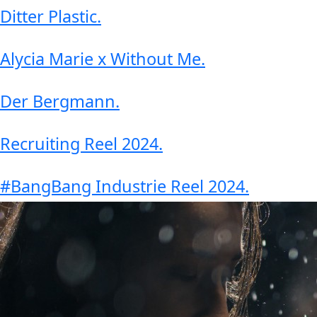
Ditter Plastic
.
Alycia Marie x Without Me
.
Der Bergmann
.
Recruiting Reel 2024
.
#BangBang Industrie Reel 2024
.